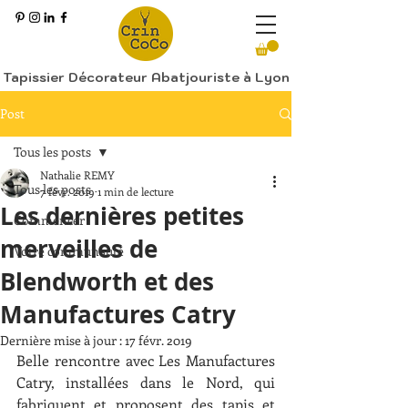
Tapissier Décorateur Abatjouriste à Lyon
Post
Tous les posts
Nathalie REMY
Tous les posts
7 févr. 2019
1 min de lecture
Les dernières petites
Commencer
merveilles de
Votre communauté
Blendworth et des
Manufactures Catry
Dernière mise à jour :
17 févr. 2019
Belle rencontre avec Les Manufactures 
Catry, installées dans le Nord, qui 
fabriquent et proposent des tapis et 