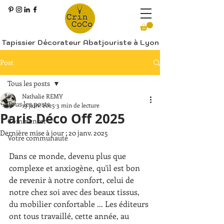
Tapissier Décorateur Abatjouriste à Lyon
Post
Tous les posts
Nathalie REMY
Tous les posts
19 janv. 2025
3 min de lecture
Paris Déco Off 2025
Commencer
Dernière mise à jour :
20 janv. 2025
Votre communauté
Dans ce monde, devenu plus que 
complexe et anxiogène, qu'il est bon 
de revenir à notre confort, celui de 
notre chez soi avec des beaux tissus, 
du mobilier confortable ... Les éditeurs 
ont tous travaillé, cette année, au 